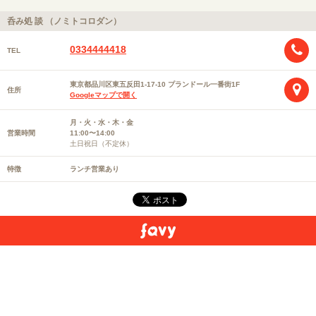
呑み処 談 （ノミトコロダン）
0334444418
TEL
東京都品川区東五反田1-17-10 プランドール一番街1F
住所
Googleマップで開く
月・火・水・木・金
営業時間
11:00〜14:00
土日祝日（不定休）
特徴
ランチ営業あり