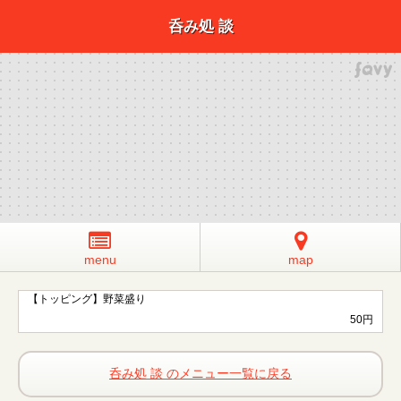
呑み処 談
menu
map
【トッピング】野菜盛り
50円
呑み処 談 のメニュー一覧に戻る